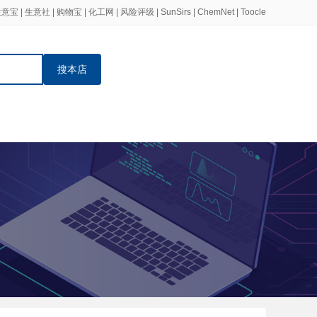
生意宝
|
生意社
|
购物宝
|
化工网
|
风险评级
|
SunSirs
|
ChemNet
|
Toocle
搜本店