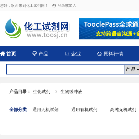
您好，欢迎来到化工试剂网！
登录或加入


首页

产品

企业

原料行情
产品目录：
生化试剂
生物缓冲液

全部分类
通用无机试剂
通用有机试剂
高纯无机试剂
糖类
吡啶
硅胶配合剂