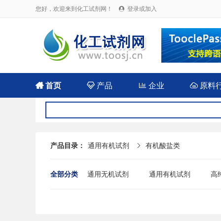
您好，欢迎来到化工试剂网！
登录或加入


首页

产品

企业

原料
产品目录：
通用有机试剂
有机酸盐类

全部分类
通用无机试剂
通用有机试剂
高
糖类
吡啶
硅