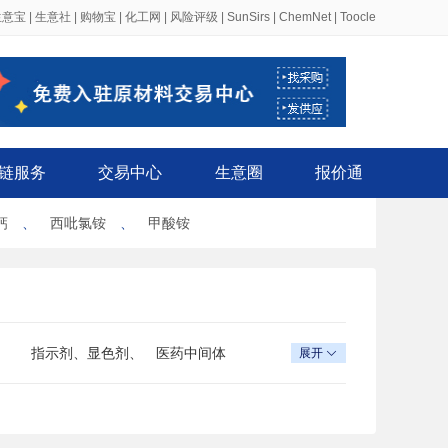
生意宝
|
生意社
|
购物宝
|
化工网
|
风险评级
|
SunSirs
|
ChemNet
|
Toocle
链服务
交易中心
生意圈
报价通
钙
、
西吡氯铵
、
甲酸铵
指示剂、显色剂、
医药中间体
展开

染色剂 特效试剂