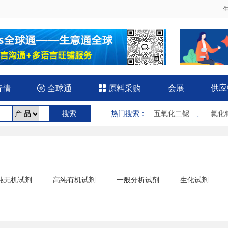
会展
供应
行情

全球通

原料采购
热门搜索
：
五氧化二铌
、
氟化
纯无机试剂
高纯有机试剂
一般分析试剂
生化试剂
胶配合剂
其他试剂