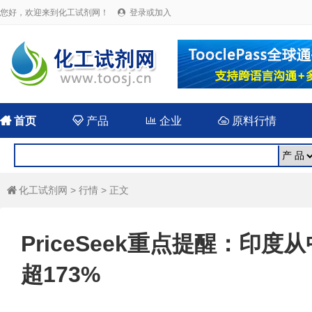
您好，欢迎来到化工试剂网！
登录或加入


首页

产品

企业

原料行情
化工试剂网
>
行情
> 正文

PriceSeek重点提醒：印
超173%