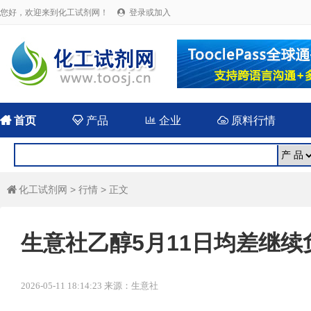
您好，欢迎来到化工试剂网！
登录或加入


首页

产品

企业

原料行情
化工试剂网
>
行情
> 正文

生意社乙醇5月11日均差继续负向
2026-05-11 18:14:23 来源：生意社