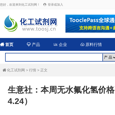
您好，欢迎来到化工试剂网！
登录或加入


首页

产品

企业

原料行情
化工试剂网
>
行情
> 正文

生意社：本周无水氟化氢价格高
4.24）